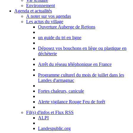
Vie scolaire
Environnement
Agenda et actualités
A noter sur vos agendas
Les actus du village
Ouverture Auberge de Retjons
un guide du tri en ligne
Déposez vos bouchons en liège ou plastique en
déchèterie
Arrêt du réseau téléphonique en France
Programme culturel du mois de juillet dans les
Landes d'armagnac
Fortes chaleurs, canicule
Alerte vigilance Rouge Feu de forêt
Fil(s) d'infos et Flux RSS
ALPI
Landespublic.org