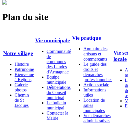
Plan du site
Vie pratique
Vie municipale
Annuaire des
Communauté
Vie sc
Notre village
artisans et
de
locale
commerçants
communes
Histoire
Le guide des
des Landes
Patrimoine
droits et
A
d'Armagnac
Bienvenue
démarches
a
Equipe
à Retjons
professionnelles
L
municipale
Galerie
Action sociale
d
Délibérations
photos
Informations
d
du Conseil
Chemin
utiles
a
municipal
de St
Location de
V
Le bulletin
Jacques
salles
E
municipal
municipales
Contacter la
Vos démarches
Mairie
administratives